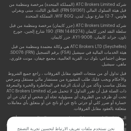
شركة ATC Brokers Limited (المملكة المتحدة) مرخصة ومنظمة من
قبل هيئة السلوك المالي (FRN 591361). الطابق الثالث، مبنى ويفرلي
هاوس، 7-12 شارع نويل، لندن، W1F 8GQ، المملكة المتحدة.
شركة ATC Brokers Limited (جزر كايمان) مرخصة ومنظمة من قبل
سلطة النقد لجزر كايمان (FRN 1448274). 190 شارع إلجين، جورج
تاون، جراند كايمان، KY1-9008، جزر كايمان.
ATC Brokers LTD (Seychelles) هي وكالة معتمدة ومنظمة من قبل
هيئة الخدمات المالية في سيشيل (FSA) برقم التسجيل (FRN) SD078.
موطن اجتماعي: بلوك ب، القرية العالمية، مجمع جيفان، مونت فلوري،
ماهي، سيشيل.
قبل تداول أي من منتجات العقود مقابل الفروقات ، راجع جميع الشروط
والأحكام ويجب عليك طلب المشورة من مستشار مالي مستقل ومرخص
بشكل مناسب وتأكد من أن لديك الرغبة في المخاطرة والخبرة والمعرفة
ذات الصلة قبل أن تقرر التداول. لا تتحمل شركة ATC Brokers Limited
تحت أي ظرف من الظروف أي مسؤولية تجاه أي شخص أو كيان عن أي
خسارة أو ضرر كلي أو جزئي ناتج عن أو ناتج عن أو متعلق بأي معاملات
متعلقة بالعقود مقابل الفروقات.
المعلومات الواردة في هذا الموقع ليست موجهة إلى المقيمين في أي
دولة أو ولاية قضائية يكون فيها هذا التوزيع أو الاستخدام مخالفًا للقانون أو
نحن نستخدم ملفات تعريف الارتباط لتحسين تجربة التصفح
اللوائح المحلية.