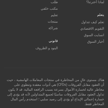
لماذا أخترتنا؟
طلب
مكتب خلفي
يتعلم
تعليم
منتجات
تعلم كيف تتداول
شراكة
التقويم الاقتصادي
انسايت السوق
قانوني
أخبار السوق
البنود و الظروف
هناك مستوى عالٍ من المخاطرة في منتجات المعاملات الهامشية ، حيث
أن العقود مقابل الفروقات (CFDs) هي أدوات معقدة وتنطوي على
مخاطر عالية لخسارة الأموال بسرعة بسبب الرافعة المالية. قد لا يكون
تداول العقود مقابل الفروقات مناسبًا لجميع المتداولين لأنه قد يؤدي إلى
خسارة إجمالي الإيداع أو يؤدي إلى رصيد سلبي ؛ استخدم رأس المال
المخاطر فقط.