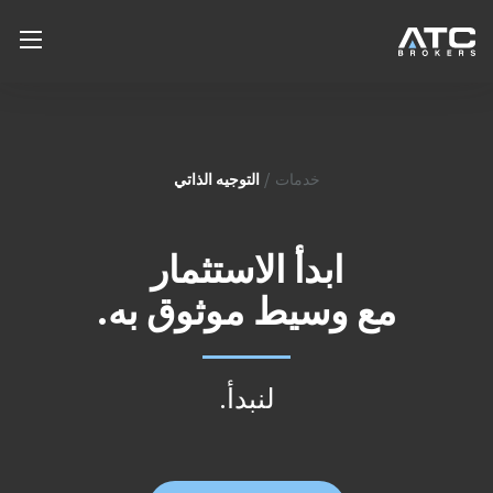
منتجات
التوجيه الذاتي
خدمات
/
فوركس
المنصات
المؤشرات
خدمات
ابدأ الاستثمار
السلع
التوجيه الذاتي
يتعلم
مع وسيط موثوق به.
العملات الرقمية
إدارة حساب المستخدم
تعلم كيف تتداول
مركز المساعدة
مواصفات العقد
إدخال وسيط
التقويم الاقتصادي
لنبدأ.
شركة
البطاقة البيضاء
انسايت السوق
رؤيتنا
تسجيل الدخول
إصنع حساب
أخبار السوق