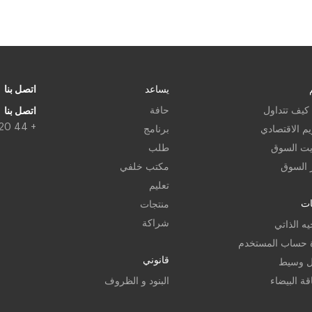
اتصل بنا
يساعد
 كيف تتداول
حافة
اتصل بنا
+ 44 20 3318 1399
يم الاقتصادي
برنامج
يت السوق
طلب
ر السوق
مكتب خلفي
تعليم
ت
منتجات
شراكة
يه الذاتي
ة حساب المستخدم
قانوني
ل وسيط
قة البيضاء
البنود و الظروف