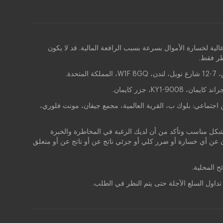
ابل الفروقات (CFDs) هي أدوات معقدة وتنطوي على مخاطر عالية لخسارة الأموال بسرعة بسبب الرافعة المالية. قد لا يكون
طر فقط.
ATC Broke) هي وكالة معتمدة ومنظمة من قبل هيئة الخدمات المالية في سيشيل (FSA) برقم التسجيل (FRN) SD078. موطن اجتماعي: بلوك ب، القرية العالمية، مجمع جيفان، مونت فلوري،
ل مناسب وتأكد من أن لديك الرغبة في المخاطرة والخبرة
ظروف أي مسؤولية تجاه أي شخص أو كيان عن أي خسارة أو ضرر كلي أو جزئي ناتج عن أو ناتج عن أو متعلق
ح المحلية.