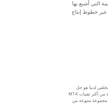
ة التي أشبع بها
عبر خطوط إنتاج
لخلفي لدينا هو حل
متكامل قابل للتطوير ومتاح لمتداولينا المبتدئين حتى علاقاتنا المؤسسية. نقدم أيضًا واحدة من أكثر تقنيات MT4
 البرنامج MT4 التقليدي ويجمع بين مجموعة متنوعة من