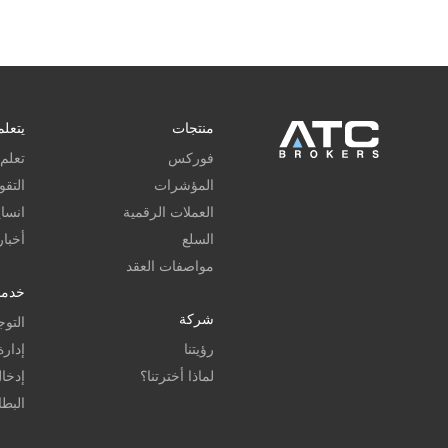
منتجات
يتعلم
فوركس
تعلم
المؤشرات
التقو
العملات الرقمية
انسا
السلع
أخبا
مواصفات العقد
خدما
شركة
التوج
رؤيتنا
إدار
لماذا أخترتنا؟
إدخا
البطا