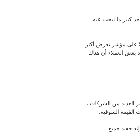
لولايات المتحدة ، فإن مؤشر S&P 500 يمنحك إلى حد كبير ما تبحث عنه.
التحذير الكبير هنا هو أنه لا يتم وزن جميع القطاعات بالتساوي. تحتوي بعض مكونات S&P على مؤشر تعرض أكثر
د بعض العملاء أن هناك
ر العديد من الشركات ،
 القيمة السوقية.
إنه حفيد جميع