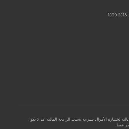
ابل الفروقات (CFDs) هي أدوات معقدة وتنطوي على مخاطر عالية لخسارة الأموال بسرعة بسبب الرافعة المالية. قد لا يكون
طر فقط.