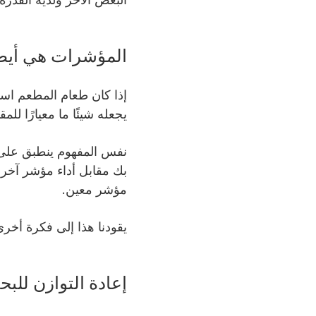
البعض الآخر ولديه القدرة 
المؤشرات هي أيضًا
إذا كان طعام المطعم استث
يجعله شيئًا ما معيارًا للمق
نفس المفهوم ينطبق على ا
بك مقابل أداء مؤشر آخر. غ
مؤشر معين.
يقودنا هذا إلى فكرة أخر
إعادة التوازن لل