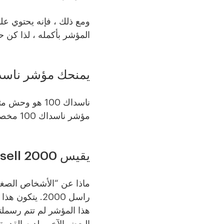
المؤشر بأكمله ، لذا كن حذ
يمنحك مؤشر ناسداك 100 جرعة مركزة من التمويل وا
ناسداك 100 هو
مؤشر ناسداك 100 مخصص للمستثمرين الذين يرغبون في عرض واسع للسوق مع التركيز على التكنولوجيا.
يقيس Russell 2000 أداء أصغر الشركات المتداولة علنًا
ماذا عن “الأشخاص الصغ
هذا المؤشر لم تتم رسملته