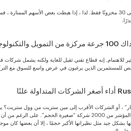
ومع ذلك ، فإنه يحتوي على 30 مخزونًا فقط. لذا ، إذا هبطت بعض الأسهم الممت
رًا.
لتكنولوجيا
 وحش مثير للاهتمام. إنه قطاع تقني ثقيل للغاية ولكنه يشمل شركات
ار” ، أو الشركات الأقرب إلى مين ستريت من وول ستريت؟ 
راسل 2000. يتكون هذا المؤشر من 2000 شركة “صغيرة الحجم”. على 
ا بشكل جيد مثل نظيراتها الأكبر حجمًا ، إلا أن بعضها كان موج