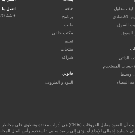
 كيف تتداول
حافة
اتصل بنا
+ 44 20 3318 1399
يم الاقتصادي
برنامج
يت السوق
طلب
ر السوق
مكتب خلفي
تعليم
ت
منتجات
شراكة
يه الذاتي
ة حساب المستخدم
قانوني
ل وسيط
قة البيضاء
البنود و الظروف
هناك مستوى عالٍ من المخاطرة في منتجات المعاملات الهامشية ، حيث أن العقود مق
دي إلى خسارة إجمالي الإيداع أو يؤدي إلى رصيد سلبي ؛ استخدم رأس المال المخا