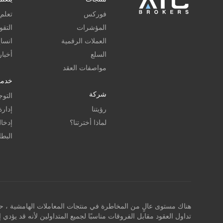
فوركس
تعلم
المؤشرات
التقو
العملات الرقمية
انسا
السلع
أخبا
مواصفات العقد
خدما
شركة
التوج
رؤيتنا
إدار
لماذا أخترتنا؟
إدخا
البطا
تداول العقود مقابل الفروقات مناسبًا لجميع المتداولين لأنه قد يؤ